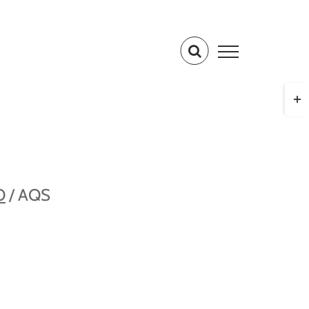
Togg
Slid
Bar
Are
O
/
AQS